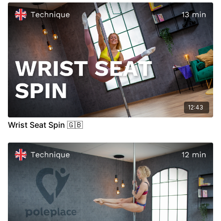
00:00
Introduction
00:29
Demo
00:40
Stand
12:43
Wrist Seat Spin 🇬🇧