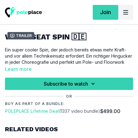
Join
WRIST SEAT SPIN 🇩🇪
Trailer
Ein super cooler Spin, der jedoch bereits etwas mehr Kraft-
und vor allem Technikeinsatz erfordert. Ein richtiger Hingucker
in jeder Choreografie und perfekt um Pole- und Floorwork
miteinander zu verbinden.
Learn more
Für dieses Tutorial setzen wir eine kräftige
Subscribe to watch
Schultergürtelmuskulatur voraus und alle Spins aus Level 2 und
3 sollten dir keinerlei Schwierigkeiten bereiten.
OR
BUY AS PART OF A BUNDLE:
WICHTIG:
$499.00
POLEPLACE Lifetime Deal
(1337 video bundle)
Bitte achte darauf, dich vor der Ausübung dieses Tutorials
ausreichend aufzuwärmen um Verletzungen zu vermeiden und
vorzubeugen.
RELATED VIDEOS
Video Chapter: