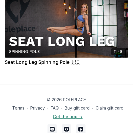
11:48
Seat Long Leg Spinning Pole 🇩🇪
© 2026 POLEPLACE
Terms
∙
Privacy
∙
FAQ
∙
Buy gift card
∙
Claim gift card
Get the app ->