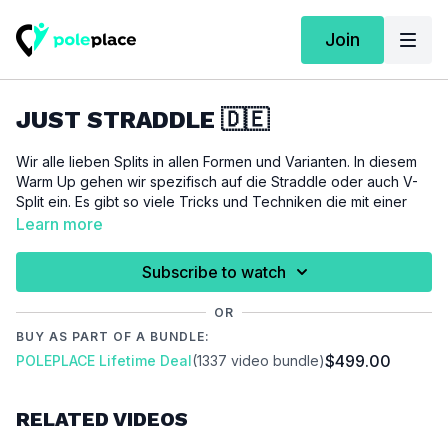
Join
JUST STRADDLE 🇩🇪
Wir alle lieben Splits in allen Formen und Varianten. In diesem
Warm Up gehen wir spezifisch auf die Straddle oder auch V-
Split ein. Es gibt so viele Tricks und Techniken die mit einer
sauberen Straddle einfach viel graziler und ästhetischer
Learn more
aussehen und wir hoffen, dass dieses Warm Up dir dabei hilft
genau das zu erreichen. Wir starten mit einer kleinen
Subscribe to watch
Mobilisierung, gefolgt von einer passiven Dehnung welche
fließend in eine aktive Dehnung übergeht. Somit kannst dun
OR
bei deinen Techniken eine wunderschöne Straddle ansteuern
BUY AS PART OF A BUNDLE:
und umsetzen. Dieses Warm Up eignet sich auch bestens als
$499.00
POLEPLACE Lifetime Deal
(1337 video bundle)
kurzer "Trainings-Quicki" zwischendurch oder auch als
Recovery Workout.
RELATED VIDEOS
Du benötigst für dieses Warm up eine Matte und eventuell
Klötze / Blocks um deine Arme zu verlängern und die