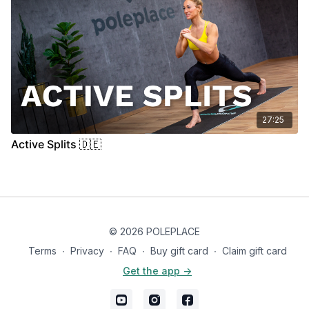
27:25
Active Splits 🇩🇪
© 2026 POLEPLACE
Terms
∙
Privacy
∙
FAQ
∙
Buy gift card
∙
Claim gift card
Get the app ->