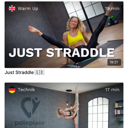
Positionen angenehmer zu halten oder einzunehmen.
Versuche beim Training immer auf die Zeichen und
Signale deines Körpers zu achten. Solltest du Schmerzen
oder andere unbekannte Symptome in Gelenken, deiner
Muskulatur oder an anderen Stellen deines Körpers
verspüren, raten wir zu einer medizinischen Konsultation.
19:21
Just Straddle 🇬🇧