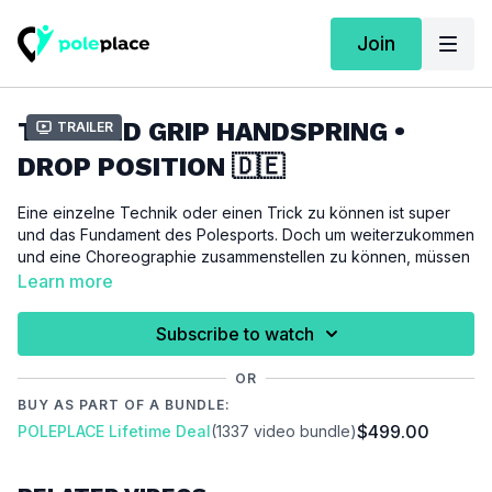
Join
TWISTED GRIP HANDSPRING •
Trailer
DROP POSITION 🇩🇪
Eine einzelne Technik oder einen Trick zu können ist super
und das Fundament des Polesports. Doch um weiterzukommen
und eine Choreographie zusammenstellen zu können, müssen
wir daran arbeiten Techniken und Tricks miteinander zu
Learn more
verbinden. Zusätzlich zur Festigung der einzelnen Techniken
ergibt sich ein effektives Kraftausdauertraining als positiver
Subscribe to watch
Nebeneffekt des Combinations-Trainings. Das Verbinden von
Techniken hat nur Vorteile!
OR
BUY AS PART OF A BUNDLE:
Das ist eine richtige Power-Combination!! Du stehst auf
$499.00
POLEPLACE Lifetime Deal
(1337 video bundle)
dynamische und akrobatische Tricks, dann nichts wie ran an
diese Combination.