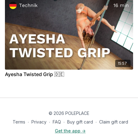
15:57
Ayesha Twisted Grip 🇩🇪
© 2026 POLEPLACE
Terms
∙
Privacy
∙
FAQ
∙
Buy gift card
∙
Claim gift card
Get the app ->