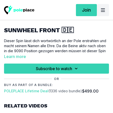
Join
SUNWHEEL FRONT 🇩🇪
Dieser Spin lässt dich wortwörtlich an der Pole erstrahlen und
macht seinem Namen alle Ehre. Da die Beine aktiv nach oben
in die 9090 Position gezogen werden müssen ist dieser Spin
nicht für Anfänger geeignet und findet sich bei uns im Level 2
Learn more
wieder. Natürlich erhälst du von uns in diesem Tutorial auch
wieder verschiedene Landevarianten.
Subscribe to watch
Für dieses Tutorial setzen wir alle Level 1 Spins voraus.
OR
BUY AS PART OF A BUNDLE:
WICHTIG:
$499.00
POLEPLACE Lifetime Deal
(1336 video bundle)
Bitte achte darauf, dich vor der Ausübung dieses Tutorials
ausreichend aufzuwärmen um Verletzungen zu vermeiden und
vorzubeugen.
RELATED VIDEOS
Video Chapter: