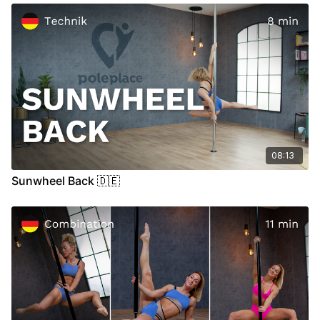
00:00
Introduction
00:50
Demo
01:01
Stand
08:13
Sunwheel Back 🇩🇪