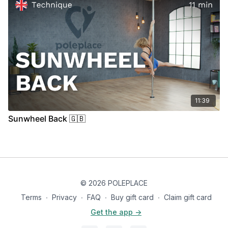
11:39
Sunwheel Back 🇬🇧
© 2026 POLEPLACE
Terms
∙
Privacy
∙
FAQ
∙
Buy gift card
∙
Claim gift card
Get the app ->