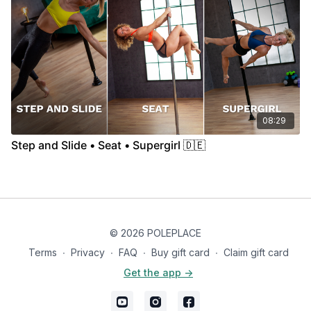
08:29
Step and Slide • Seat • Supergirl 🇩🇪
© 2026 POLEPLACE
Terms
∙
Privacy
∙
FAQ
∙
Buy gift card
∙
Claim gift card
Get the app ->