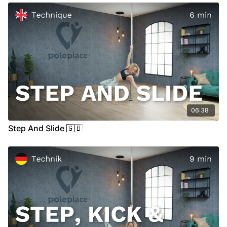
00:33
Stand
06:38
Step And Slide 🇬🇧