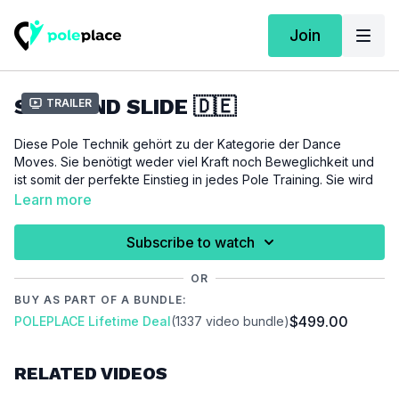
Join
STEP AND SLIDE 🇩🇪
Trailer
Diese Pole Technik gehört zu der Kategorie der Dance
Moves. Sie benötigt weder viel Kraft noch Beweglichkeit und
ist somit der perfekte Einstieg in jedes Pole Training. Sie wird
auch gerne in Choreografien genutzt, da sie wunderschön
Learn more
aussieht und eine perfekte Überleitung von der Pole zum
Floorwork Teil ermöglicht.
Subscribe to watch
WICHTIG:
OR
Bitte achte darauf, dich vor der Ausübung dieses Tutorials
BUY AS PART OF A BUNDLE:
ausreichend aufzuwärmen um Verletzungen zu vermeiden und
$499.00
POLEPLACE Lifetime Deal
(1337 video bundle)
vorzubeugen.
Video Chapters:
RELATED VIDEOS
00:00
Introduction
00:23
Demo