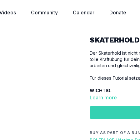
Videos
Community
Calendar
Donate
SKATERHOLD 
Der Skaterhold ist nicht
tolle Kraftübung für de
arbeiten und gleichzeiti
Für dieses Tutorial set
WICHTIG:
Bitte achte darauf, dic
Learn more
um Verletzungen zu ve
Video Chapter:
00:00
Introduction
00:18
Demo
BUY AS PART OF A BU
00:30
Floor