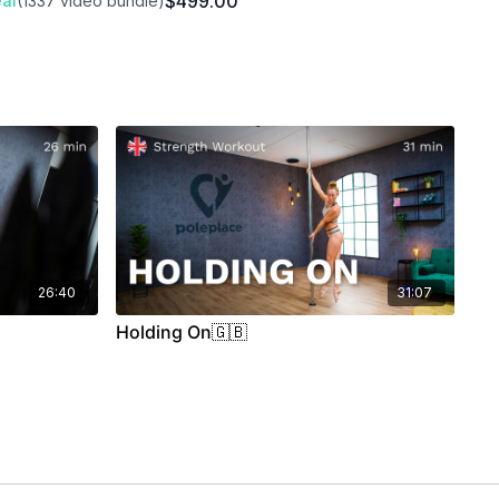
$499.00
al
(1337 video bundle)
26:40
31:07
Holding On🇬🇧