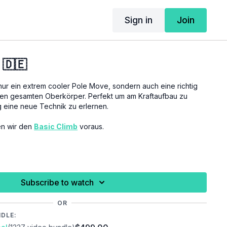
Sign in
Join
🇩🇪
 nur ein extrem cooler Pole Move, sondern auch eine richtig
inen gesamten Oberkörper. Perfekt um am Kraftaufbau zu
g eine neue Technik zu erlernen.
zen wir den
Basic Climb
voraus.
h vor der Ausübung dieses Tutorials ausreichend aufzuwärmen
rmeiden und vorzubeugen.
Subscribe to watch
OR
NDLE: