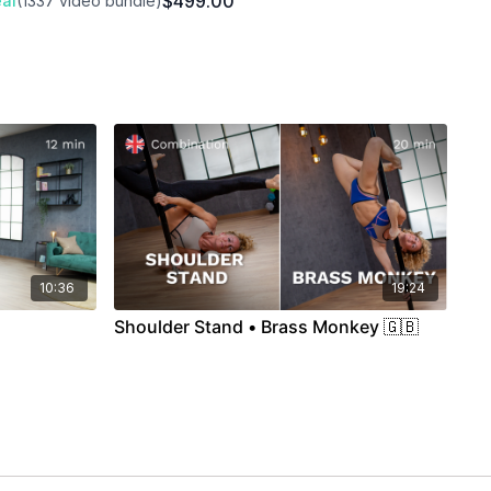
$499.00
al
(1337 video bundle)
rmeiden und vorzubeugen.
10:36
19:24
Shoulder Stand • Brass Monkey 🇬🇧