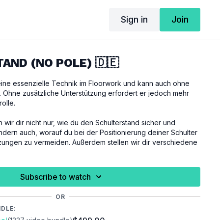
Sign in
Join
AND (NO POLE) 🇩🇪
eine essenzielle Technik im Floorwork und kann auch ohne
 Ohne zusätzliche Unterstützung erfordert er jedoch mehr
olle.
n wir dir nicht nur, wie du den Schulterstand sicher und
sondern auch, worauf du bei der Positionierung deiner Schulter
zungen zu vermeiden. Außerdem stellen wir dir verschiedene
ionen
vor, mit denen du deinen Schulterstand individuell
Spaß beim Ausprobieren!
Subscribe to watch
en wir eine kräftige Schultergürtelmuskulatur voraus.
OR
NDLE:
h vor der Ausübung dieses Tutorials ausreichend aufzuwärmen,