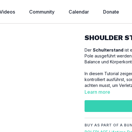
Videos
Community
Calendar
Donate
SHOULDER ST
Der
Schulterstand
ist 
Pole ausgeführt werden.
Balance und Körperkontr
In diesem Tutorial zeige
kontrolliert ausführst, 
achten musst, um Verlet
spannende
Beinvariat
Learn more
gestalten kannst. Viel 
Für dieses Tutorial setz
WICHTIG:
BUY AS PART OF A BU
Bitte achte darauf, dic