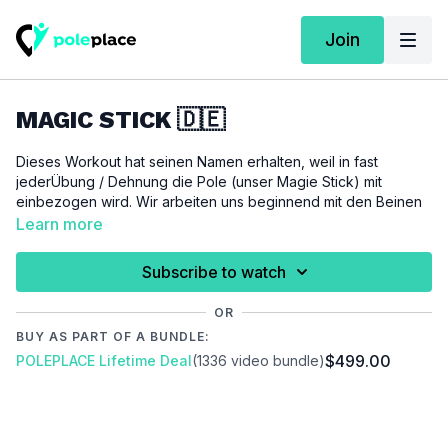
Join
MAGIC STICK 🇩🇪
Dieses Workout hat seinen Namen erhalten, weil in fast
jederÜbung / Dehnung die Pole (unser Magie Stick) mit
einbezogen wird. Wir arbeiten uns beginnend mit den Beinen
zum Rücken und danach zur Schulter durch. Mit einer
Learn more
Gesamtdauer von 25 Minuten ist es perfekt, wenn du mal nicht
allzu viel Zeit für dein Beweglichkeitstraining hast, trotzdem
Subscribe to watch
nicht ganz untätig sein möchtest. Ein richtiger Allround-
Flexibility-Quicky.
OR
BUY AS PART OF A BUNDLE:
Für die Durchführung dieses Tutorials benötigst du nur eine
$499.00
POLEPLACE Lifetime Deal
(1336 video bundle)
Pole und Socken.
WICHTIG:
Bitte achte darauf, dich vor der Ausübung dieses Tutorials
ausreichend aufzuwärmen um Verletzungen zu vermeiden und