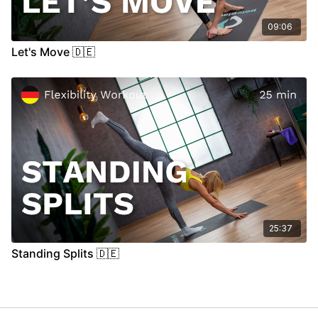
09:06
Let's Move 🇩🇪
25:37
Standing Splits 🇩🇪