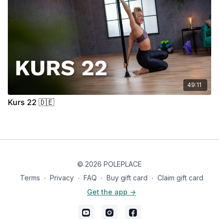
49:11
Kurs 22 🇩🇪
© 2026 POLEPLACE
Terms
∙
Privacy
∙
FAQ
∙
Buy gift card
∙
Claim gift card
Get the app ->