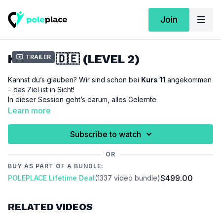
Join
KURS 11 🇩🇪 (LEVEL 2)
Trailer
Kannst du’s glauben? Wir sind schon bei
Kurs 11
angekommen
– das Ziel ist in Sicht!
In dieser Session geht’s darum, alles Gelernte
zusammenzubringen: eine coole Mischung aus unseren Basics
Learn more
wie dem
KLV Hold
und dem
Outside Leg Hang
.
Denk dran: Diese Einheit ist kein Test, sondern ein
echter
Subscribe to watch
Meilenstein auf deinem Trainingsweg
– ein Moment, um zu
sehen, wie weit du schon gekommen bist!
OR
BUY AS PART OF A BUNDLE:
Keine Sorge – jede Bewegung wird Schritt für Schritt erklärt
$499.00
POLEPLACE Lifetime Deal
(1337 video bundle)
und in deinem Tempo gezeigt.
Mach dich bereit, dich
stark, selbstbewusst und richtig
stolz
auf deinen Weg zu fühlen!
RELATED VIDEOS
In dieser Stunde lernst du folgende Techniken:
KLV-Hold
/