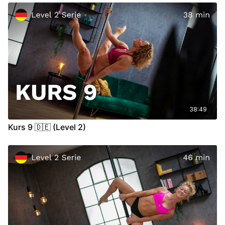
Outside Leghang
/
Pencil Passé Diagonal
WICHTIG:
Achte beim Training immer auf die Signale deines
Körpers. Wenn du Schmerzen oder ungewohnte Beschwerden
in Gelenken, Muskeln oder anderen Körperbereichen spürst,
such bitte ärztlichen Rat.
Video Chapter:
00:00
Intro
00:35
Warm Up
(Let's Get Ready)
05:40
Technik
38:49
25:10
Cool Down
(Whole Body Relaxation)
Kurs 9 🇩🇪 (Level 2)