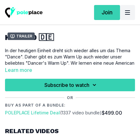
Join
KURS 20 🇩🇪
Trailer
In der heutigen Einheit dreht sich wieder alles um das Thema
"Dance". Daher gibt es zum Warm Up auch wieder unser
beliebtes "Dancer's Warm Up". Wir lernen eine neue American
Turn Variante und wiederholen den Boomerang Spin und den
Learn more
Hang Back. Es gibt natürlich wieder ganz viele
Vorbereitungsübungen und ein entspanntes Cool Down.
Subscribe to watch
In diesem Kurs lernen wir folgende Techniken:
Hang Back
/
OR
Boomerang Spin
/
American Turn Knee Variation
BUY AS PART OF A BUNDLE:
$499.00
POLEPLACE Lifetime Deal
(1337 video bundle)
WICHTIG:
Versuche beim Training immer auf die Zeichen und
Signale deines Körpers zu achten. Solltest du Schmerzen oder
andere unbekannte Symptome in Gelenken, deiner Muskulatur
RELATED VIDEOS
oder an anderen Stellen deines Körpers verspüren, raten wir
zu einer medizinischen Konsultation.