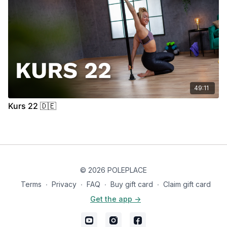
49:11
Kurs 22 🇩🇪
© 2026 POLEPLACE
Terms
∙
Privacy
∙
FAQ
∙
Buy gift card
∙
Claim gift card
Get the app ->