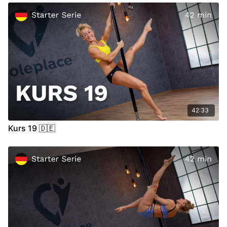
Video Chapter:
00:00
Introduction
00:18
Warm Up
(Dancer's Warm Up)
08:45
Technik
38:25
Cool Down
(Whole Body Relaxation)
42:33
Kurs 19 🇩🇪