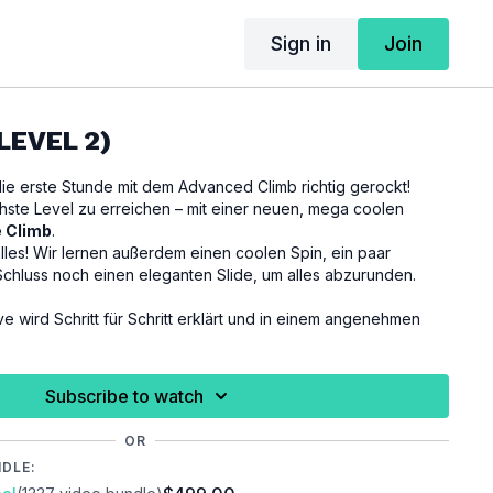
Sign in
Join
(LEVEL 2)
ie erste Stunde mit dem Advanced Climb richtig gerockt!
ächste Level zu erreichen – mit einer neuen, mega coolen
e Climb
.
dem einen coolen Spin, ein paar
Schluss noch einen eleganten Slide, um alles abzurunden.
e wird Schritt für Schritt erklärt und in einem angenehmen
t du entspannt mitlernen, dich sicher fühlen und dabei jede
ben!
Subscribe to watch
 du folgende Techniken:
ront
/
Sailor Upright
/
Superman Slide
OR
NDLE:
aining immer auf die Signale deines Körpers. Wenn du