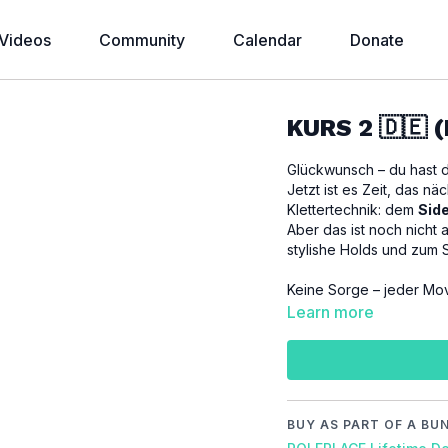
Videos
Community
Calendar
Donate
KURS 2 🇩🇪 
Glückwunsch – du hast d
Jetzt ist es Zeit, das n
Klettertechnik: dem
Sid
Aber das ist noch nicht alles! Wir lernen außer
stylishe Holds und zum 
Keine Sorge – jeder Mov
Tempo gezeigt. So kanns
Learn more
Menge Spaß am Pole ha
In dieser Stunde lernst
Side Climb
/
Sunwheel F
BUY AS PART OF A BU
WICHTIG:
Achte beim Tr