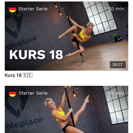
zu einer medizinischen Konsultation.
Video Chapter:
00:00
Introduction
00:12
Warm Up
(Pulse Raiser)
09:35
Technik
41:20
Cool Down
(Upper Body Relief)
39:27
Kurs 18 🇩🇪