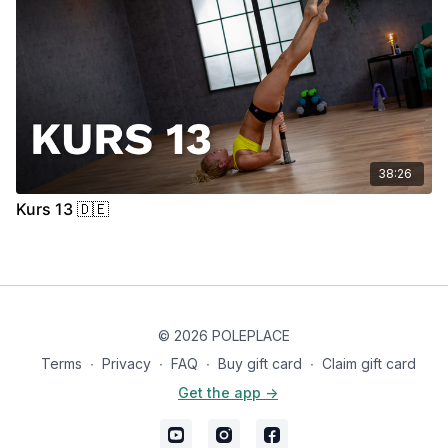
38:26
Kurs 13 🇩🇪
© 2026 POLEPLACE
Terms
∙
Privacy
∙
FAQ
∙
Buy gift card
∙
Claim gift card
Get the app ->