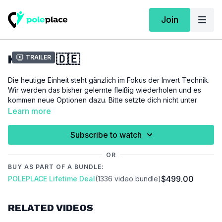
Join
KURS 11 🇩🇪
Trailer
Die heutige Einheit steht gänzlich im Fokus der Invert Technik.
Wir werden das bisher gelernte fleißig wiederholen und es
kommen neue Optionen dazu. Bitte setzte dich nicht unter
Druck, jeder braucht unterschiedlich lange zum Erlernen der
Learn more
Inverttechnik. Wir machen heute auch zum ersten Mal eine
dreier Spincombination, bestehend aus dem Chair, Carousel
Subscribe to watch
und Fireman.
OR
In diesem Kurs lernen wir folgende Techniken:
Invert
/
BUY AS PART OF A BUNDLE:
Supergirl
/
Chair
/
Carousel
/
Fireman
$499.00
POLEPLACE Lifetime Deal
(1336 video bundle)
WICHTIG:
Versuche beim Training immer auf die Zeichen und
Signale deines Körpers zu achten. Solltest du Schmerzen oder
RELATED VIDEOS
andere unbekannte Symptome in Gelenken, deiner Muskulatur
oder an anderen Stellen deines Körpers verspüren, raten wir