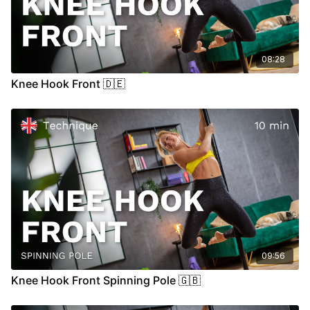
08:28
Knee Hook Front 🇩🇪
09:56
Knee Hook Front Spinning Pole 🇬🇧