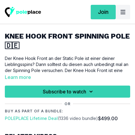
Join
KNEE HOOK FRONT SPINNING POLE
🇩🇪
Der Knee Hook Front an der Static Pole ist einer deiner
Lieblingsspins? Dann solltest du diesen auch unbedingt mal an
der Spinning Pole versuchen. Der Knee Hook Front ist eine
ideale Technik um mit der Spinning Pole zu starten, falls du
Learn more
noch keinerlei Erfahrungen haben solltest.
Subscribe to watch
Für dieses Tutorial setzten wir den
Knee Hook Front
voraus.
OR
WICHTIG:
BUY AS PART OF A BUNDLE:
Bitte achte darauf, dich vor der Ausübung dieses Tutorials
$499.00
POLEPLACE Lifetime Deal
(1336 video bundle)
ausreichend aufzuwärmen um Verletzungen zu vermeiden und
vorzubeugen.