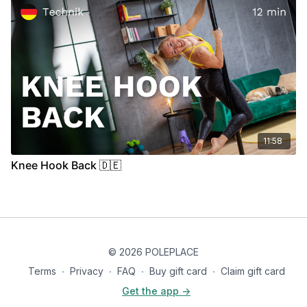
11:58
Knee Hook Back 🇩🇪
© 2026 POLEPLACE
Terms
∙
Privacy
∙
FAQ
∙
Buy gift card
∙
Claim gift card
Get the app ->