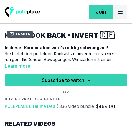
Join
KNEE HOOK BACK • INVERT 🇩🇪
Trailer
In dieser Kombination wird’s richtig schwungvoll!
Sie bietet den perfekten Kontrast zu unseren sonst eher
ruhigen, fließenden Bewegungen. Wir starten mit einem
kraftvollen Sprung an die Pole und leiten direkt in den
Learn more
beliebten Spin-Klassiker
Knee Hook Back
über. Am Ende
setzen wir noch einen Invert obendrauf – für einen
Subscribe to watch
spektakulären Abschluss. Diese Combo bringt nicht nur Power
und Dynamik, sondern vor allem jede Menge Spaß!
OR
BUY AS PART OF A BUNDLE:
Für diese Combination setzen wir folgende Techniken voraus:
$499.00
POLEPLACE Lifetime Deal
(1336 video bundle)
Knee Hook Back
/
Invert
Du kennst eine der oben genannten Techniken noch nicht?
RELATED VIDEOS
Dann schau dir bitte erst das entsprechende Techniktutorial an
und komme dann wieder zur Combination zurück. Wir gehen