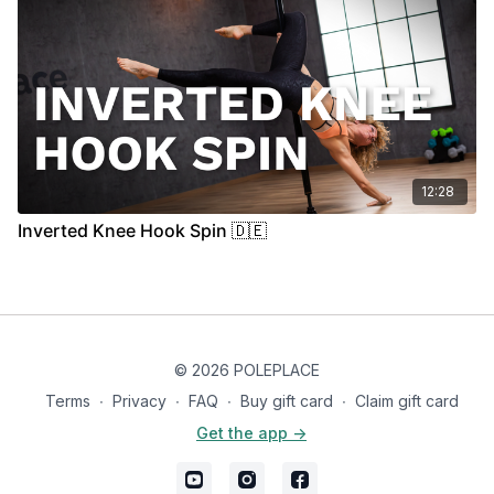
12:28
Inverted Knee Hook Spin 🇩🇪
© 2026 POLEPLACE
Terms
∙
Privacy
∙
FAQ
∙
Buy gift card
∙
Claim gift card
Get the app ->