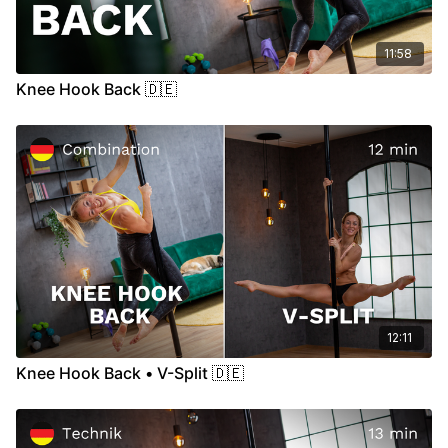
11:58
Knee Hook Back 🇩🇪
12:11
Knee Hook Back • V-Split 🇩🇪