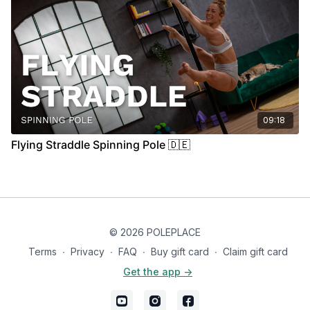
09:18
Flying Straddle Spinning Pole 🇩🇪
© 2026 POLEPLACE
Terms
∙
Privacy
∙
FAQ
∙
Buy gift card
∙
Claim gift card
Get the app ->