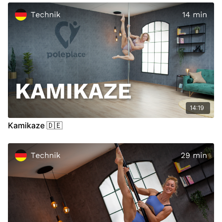
00:46
Demo
01:04
Stand
06:45
Air
14:19
Kamikaze 🇩🇪