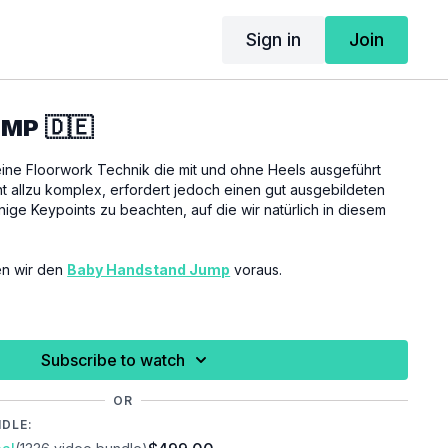
Sign in
Join
MP 🇩🇪
ine Floorwork Technik die mit und ohne Heels ausgeführt
ht allzu komplex, erfordert jedoch einen gut ausgebildeten
einige Keypoints zu beachten, auf die wir natürlich in diesem
zen wir den
Baby Handstand Jump
voraus.
h vor der Ausübung dieses Tutorials ausreichend aufzuwärmen
rmeiden und vorzubeugen.
Subscribe to watch
OR
NDLE: