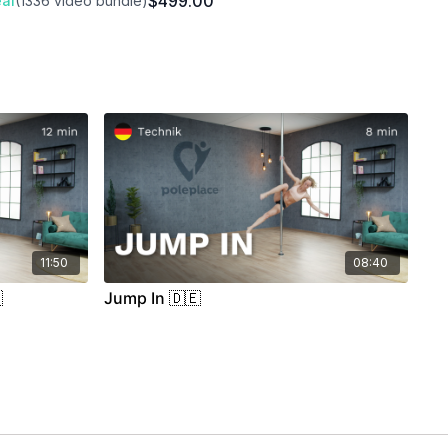
$499.00
al
(1336 video bundle)
11:50
08:40

Jump In 🇩🇪