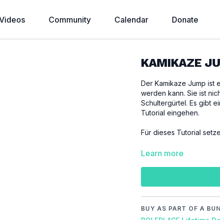
Videos
Community
Calendar
Donate
KAMIKAZE JU
Der Kamikaze Jump ist e
werden kann. Sie ist nic
Schultergürtel. Es gibt 
Tutorial eingehen.
Für dieses Tutorial set
WICHTIG
Learn more
Bitte achte darauf, dic
um Verletzungen zu ve
Video Chapter:
00:00
Introduction
BUY AS PART OF A BU
00:28
Demo