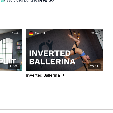
$499.00
al
(1336 video bundle)
15:59
20:41
Inverted Ballerina 🇩🇪