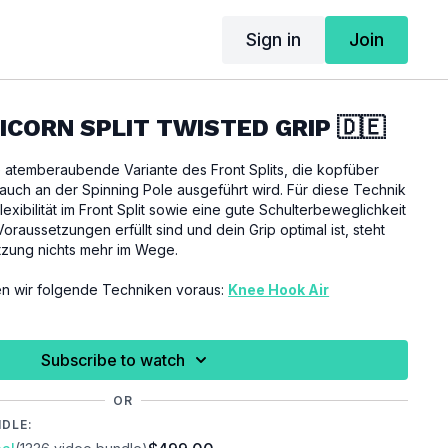
Sign in
Join
ICORN SPLIT TWISTED GRIP 🇩🇪
ne atemberaubende Variante des Front Splits, die kopfüber
 auch an der Spinning Pole ausgeführt wird. Für diese Technik
exibilität im Front Split sowie eine gute Schulterbeweglichkeit
oraussetzungen erfüllt sind und dein Grip optimal ist, steht
tzung nichts mehr im Wege.
zen wir folgende Techniken voraus:
Knee Hook Air
h vor der Ausübung dieses Tutorials ausreichend aufzuwärmen
Subscribe to watch
rmeiden und vorzubeugen.
OR
NDLE: