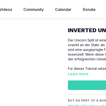
Videos
Community
Calendar
Donate
INVERTED UN
Der Unicorn Split ist ei
sowohl an der Static als
sind eine ausgeprägte Fl
essenziell. Wenn diese V
der erfolgreichen Umse
Für dieses Tutorial set
Learn more
WICHTIG:
Bitte achte darauf, dic
um Verletzungen zu ve
Video Chapter:
BUY AS PART OF A BU
00:00
Introduction