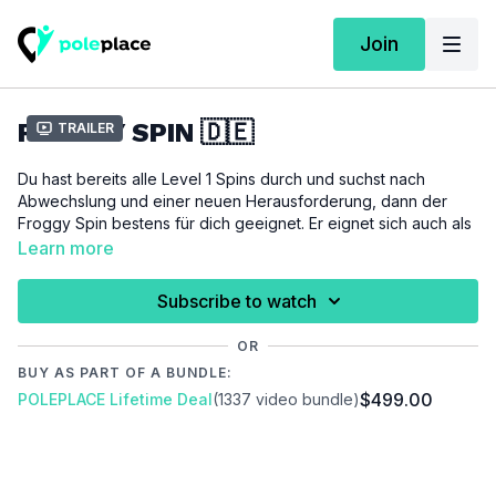
Join
FROGGY SPIN 🇩🇪
Trailer
Du hast bereits alle Level 1 Spins durch und suchst nach
Abwechslung und einer neuen Herausforderung, dann der
Froggy Spin bestens für dich geeignet. Er eignet sich auch als
perfekter Übergang vom Stand auf den Boden um zum
Learn more
Beispiel Floorwork in deine Routine einzubauen.
Subscribe to watch
Für dieses Tutorial setzen wir den
Knee Hook Front
und alle
anderen Level 1 Spins
voraus.
OR
BUY AS PART OF A BUNDLE:
WICHTIG:
$499.00
POLEPLACE Lifetime Deal
(1337 video bundle)
Bitte achte darauf, dich vor der Ausübung dieses Tutorials
ausreichend aufzuwärmen um Verletzungen zu vermeiden und
vorzubeugen.
Video Chapter: