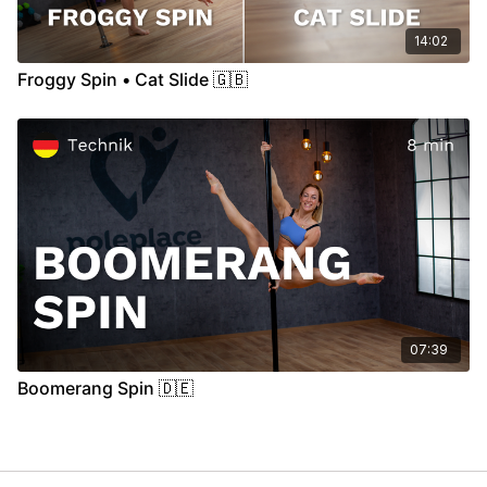
14:02
Froggy Spin • Cat Slide 🇬🇧
07:39
Boomerang Spin 🇩🇪