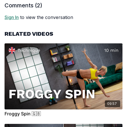
00:00
Introduction
Comments (
2
)
00:25
Demo
00:35
Stand
Sign In
to view the conversation
RELATED VIDEOS
09:57
Froggy Spin 🇬🇧