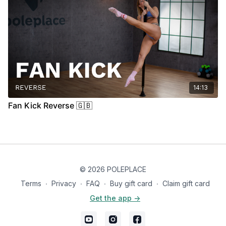
14:13
Fan Kick Reverse 🇬🇧
© 2026 POLEPLACE
Terms
∙
Privacy
∙
FAQ
∙
Buy gift card
∙
Claim gift card
Get the app ->