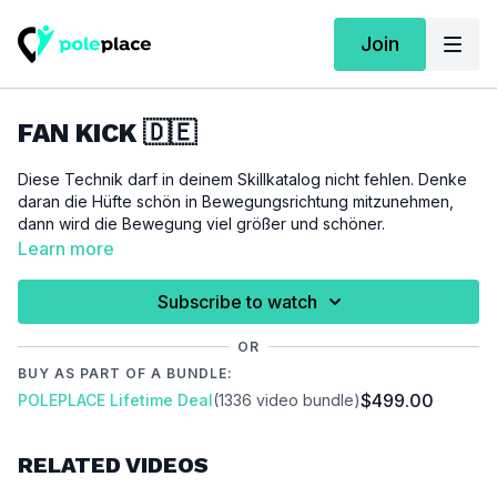
Join
FAN KICK 🇩🇪
Diese Technik darf in deinem Skillkatalog nicht fehlen. Denke
daran die Hüfte schön in Bewegungsrichtung mitzunehmen,
dann wird die Bewegung viel größer und schöner.
Learn more
Für dieses Tutorial setzen wir einen
Advanced Climb
voraus.
Um an einer schönen Beinlinie zu arbeiten empfehlen wir dir
Subscribe to watch
unsere Kraft- und Beweglichkeitsworkouts.
OR
WICHTIG:
BUY AS PART OF A BUNDLE:
Bitte achte darauf, dich vor der Ausübung dieses Tutorials
$499.00
POLEPLACE Lifetime Deal
(1336 video bundle)
ausreichend aufzuwärmen um Verletzungen zu vermeiden und
vorzubeugen.
RELATED VIDEOS
Video Chapters:
00:00
Introdcution