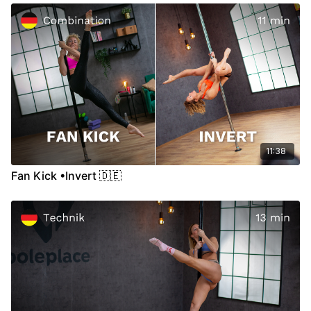
00:36
Demo
00:48
Floor
03:55
Stand
06:29
Air
11:38
Fan Kick •Invert 🇩🇪