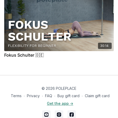
30:14
Fokus Schulter 🇩🇪
© 2026 POLEPLACE
Terms
∙
Privacy
∙
FAQ
∙
Buy gift card
∙
Claim gift card
Get the app ->