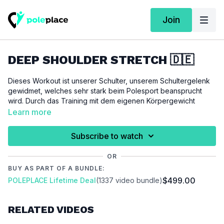
Join
DEEP SHOULDER STRETCH 🇩🇪
Dieses Workout ist unserer Schulter, unserem Schultergelenk
gewidmet, welches sehr stark beim Polesport beansprucht
wird. Durch das Training mit dem eigenen Körpergewicht
bauen wir sehr schnell Muskulatur auf und oft büßen wir dabei
Learn more
ganz schön viel Beweglichkeit ein, wenn parallel nicht auf eine
ausgleichende Dehnung geachtet wird. Das Schultergelenk
Subscribe to watch
zählt zu den beweglichsten Gelenken des Menschlichen
Körpers, doch genau dieser Umstand macht es auch oft sehr
OR
störanfällig. Dieses Workout kann auch von Personen mit
BUY AS PART OF A BUNDLE:
wenig Vorerfahrung durchgeführt werden. Solltest du jedoch
$499.00
POLEPLACE Lifetime Deal
(1337 video bundle)
komplett neu in der Stretching-Welt sein, empfehlen wir dir
vorher das "Schulter" Workout aus unserer Serie
Beweglichkeitstraining für Anfänger zu absolvieren. Es wird dir
RELATED VIDEOS
dabei helfen dein Körpergefühl weiter zu entwickeln.