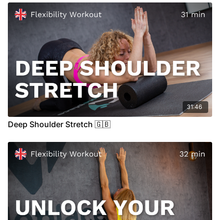
Für die Durchführung dieses Tutorials benötigst du eine Matte
deine Pole und zwei Klötze.
WICHTIG:
Bitte achte darauf, dich vor der Ausübung dieses Tutorials
ausreichend aufzuwärmen um Verletzungen zu vermeiden und
vorzubeugen. Beweglichkeit benötigt nicht nur Training
sondern auch sehr viel Zeit und Geduld, daher versuche bitte
nichts zu erzwingen und deinen Körper zu sehr zu pushen.
Sollten ungewöhnliche Schmerzen eintreten, konsultierte bitte
einen Arzt und hole einen medizinischen Rat ein.
31:46
Deep Shoulder Stretch 🇬🇧