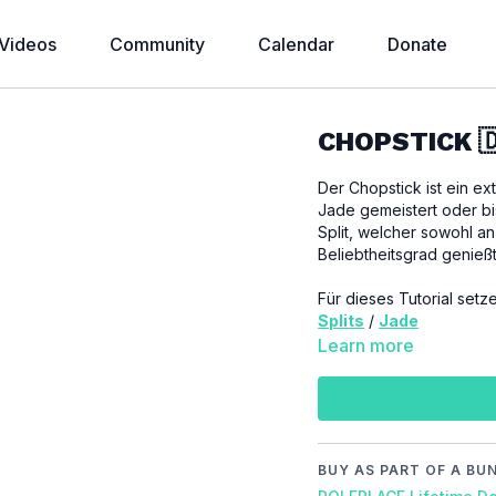
Videos
Community
Calendar
Donate
CHOPSTICK 
Der Chopstick ist ein ex
Jade gemeistert oder b
Split, welcher sowohl an
Beliebtheitsgrad genießt
Für dieses Tutorial set
Splits
/
Jade
Learn more
WICHTIG:
Bitte achte darauf, dic
um Verletzungen zu ve
Video Chapter:
BUY AS PART OF A BU
00:00
Introduction