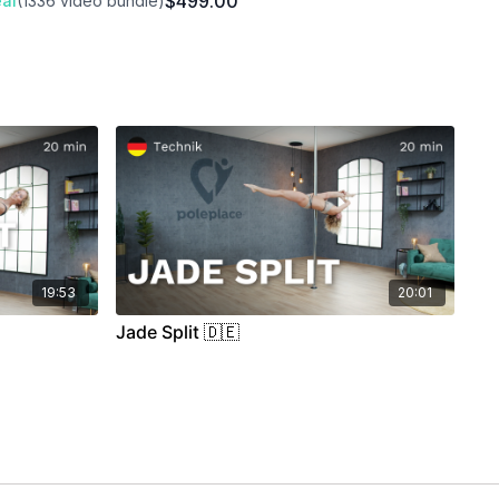
$499.00
al
(1336 video bundle)
19:53
20:01
Jade Split 🇩🇪