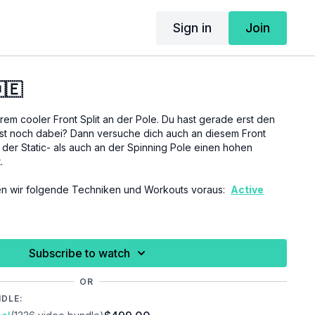
Sign in
Join
🇪
trem cooler Front Split an der Pole. Du hast gerade erst den
ist noch dabei? Dann versuche dich auch an diesem Front
 der Static- als auch an der Spinning Pole einen hohen
.
zen wir folgende Techniken und Workouts voraus:
Active
h vor der Ausübung dieses Tutorials ausreichend aufzuwärmen
Subscribe to watch
rmeiden und vorzubeugen.
OR
NDLE: