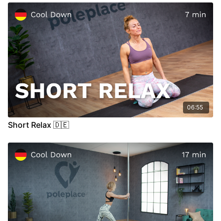
deines Körpers zu achten. Solltest du Schmerzen oder andere
unbekannte Symptome in Gelenken, deiner Muskulatur oder
an anderen Stellen deines Körpers verspüren, raten wir zu
einer medizinischen Konsultation.
06:55
Short Relax 🇩🇪