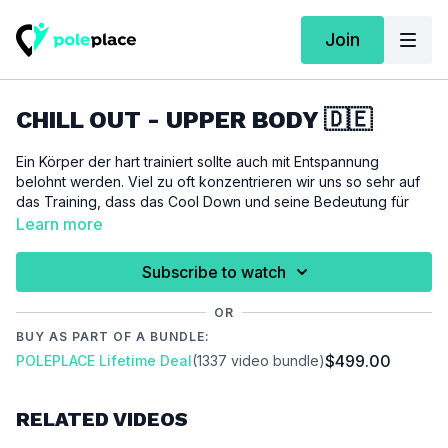
Join
CHILL OUT - UPPER BODY 🇩🇪
Ein Körper der hart trainiert sollte auch mit Entspannung
belohnt werden. Viel zu oft konzentrieren wir uns so sehr auf
das Training, dass das Cool Down und seine Bedeutung für
die Regeneration dabei komplett vergessen werden. Dieses
Learn more
wirklich kurze Cool Down soll deinem Körper dabei helfen den
Trainingsmodus zu verlassen und in den Entspannngsmodus
Subscribe to watch
umzuschalten. Wir beginnen mit einer Nackenmobilisierung,
arbeiten uns zur Wirbelsäule durch und schließen mit einer
OR
Dehnung ab. Gönne deinem Körper diese 5 Minuten.
BUY AS PART OF A BUNDLE:
$499.00
POLEPLACE Lifetime Deal
(1337 video bundle)
Du benötigst folgendes Equipment: Matte / 2 Klötze / mehrere
Kissen
RELATED VIDEOS
WICHTIG:
Versuche beim Training immer auf die Zeichen und Signale