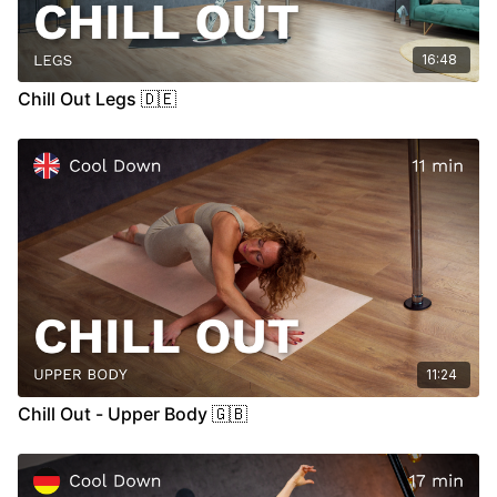
16:48
Chill Out Legs 🇩🇪
11:24
Chill Out - Upper Body 🇬🇧