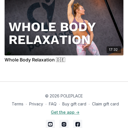
17:32
Whole Body Relaxation 🇩🇪
© 2026 POLEPLACE
Terms
∙
Privacy
∙
FAQ
∙
Buy gift card
∙
Claim gift card
Get the app ->