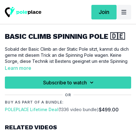
Join
BASIC CLIMB SPINNING POLE 🇩🇪
Sobald der Basic Climb an der Static Pole sitzt, kannst du dich
gerne mit diesem Trick an die Spinning Pole wagen. Keine
Sorge, diese Technik ist Bestens geeignet um erste Spinning
Erfahrungen zu sammeln.
Learn more
Für dieses Tutorial setzen wir den
Basic Climb
voraus.
Subscribe to watch
WICHTIG:
OR
Bitte achte darauf, dich vor der Ausübung dieses Tutorials
BUY AS PART OF A BUNDLE:
ausreichend aufzuwärmen um Verletzungen zu vermeiden und
$499.00
POLEPLACE Lifetime Deal
(1336 video bundle)
vorzubeugen.
Video Chapter
RELATED VIDEOS
00:00
Introduction
00:23
Demo