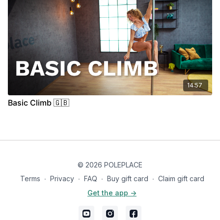
14:57
Basic Climb 🇬🇧
© 2026 POLEPLACE
Terms
∙
Privacy
∙
FAQ
∙
Buy gift card
∙
Claim gift card
Get the app ->