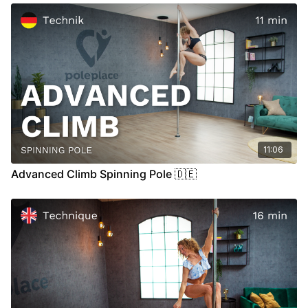
00:39
Stand
06:51
Air
11:06
Advanced Climb Spinning Pole 🇩🇪