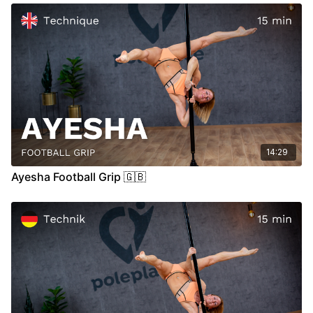
ausreichend aufzuwärmen um Verletzungen zu vermeiden und
vorzubeugen.
Video Chapter:
00:00
Introduction
00:32
Demo
00:47
Stand
09:34
Air
14:29
Ayesha Football Grip 🇬🇧