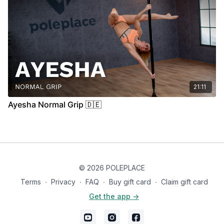
21:11
Ayesha Normal Grip 🇩🇪
© 2026 POLEPLACE
Terms
∙
Privacy
∙
FAQ
∙
Buy gift card
∙
Claim gift card
Get the app ->