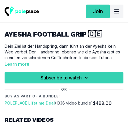
Join
AYESHA FOOTBALL GRIP 🇩🇪
Dein Ziel ist der Handspring, dann führt an der Ayesha kein
Weg vorbei. Den Handspring, ebenso wie die Ayesha gibt es
in vielen verschiedenen Grifftechniken. In diesem Tutorial
zeigen wir dir wie du sie im Football Grip meistern kannst und
Learn more
geben dir hilfreiche Tipps an die Hand. Je mehr Grifftechniken
du beherrscht, desto flexibler bist du später bei den
Subscribe to watch
Kombinationen von Techniken. Der Football Grip gehört zu den
anspruchsvolleren Grifftechniken und erfordert daher
OR
regelmäßige Übung.
BUY AS PART OF A BUNDLE:
$499.00
POLEPLACE Lifetime Deal
(1336 video bundle)
Für dieses Tutorial setzen wir folgende Techniken und
Workouts voraus:
Butterfly Flag Grip /
Ayesha Forearm Grip
RELATED VIDEOS
WICHTIG:
Bitte achte darauf, dich vor der Ausübung dieses Tutorials