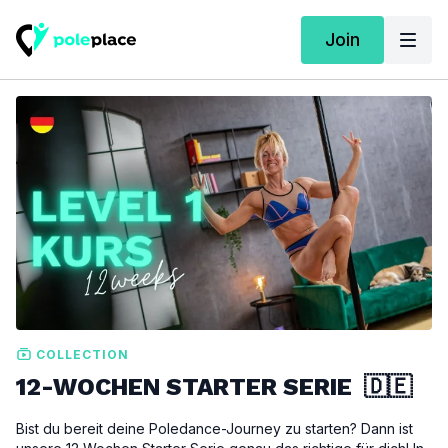
Join
COLLECTION
12-WOCHEN STARTER SERIE 🇩🇪
Bist du bereit deine Poledance-Journey zu starten? Dann ist