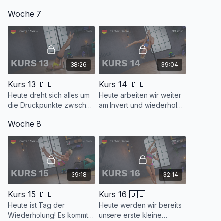
Technik. Wir werden das
wieder zwei neue
Woche 7
bisher gelernte fleißig
Techniken, den Skater
wiederholen und es
Hold und den American
kommen neue Optionen
Turn Back für dich dabei.
dazu.
38:26
39:04
Kurs 13 🇩🇪
Kurs 14 🇩🇪
Heute dreht sich alles um
Heute arbeiten wir weiter
die Druckpunkte zwischen
am Invert und wiederholen
den
Knee Hook Back und
Woche 8
Oberschenkelinnenseiten,
Carousel. Wir lernen auch
die für viele
noch die Pole Role Front
Poletechniken enorm
und den Rainbow.
wichtig sind.
39:18
32:14
Kurs 15 🇩🇪
Kurs 16 🇩🇪
Heute ist Tag der
Heute werden wir bereits
Wiederholung! Es kommt
unsere erste kleine