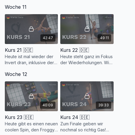
Kopfstand und Crunch
"Dance". Wir lernen eine
Woche 11
Mount wiederholt und es
neue American Turn
kommen zwei neue tolle
Variante und wiederholen
Techniken hinzu.
den Boomerang Spin.
42:47
49:11
Kurs 21 🇩🇪
Kurs 22 🇩🇪
Heute ist mal wieder der
Heute steht ganz im Fokus
Invert dran, inklusive der
der Wiederholungen. Wir
Auflöse Varianten über
gehen den Hang Back
Woche 12
den Stütz und den
nochmals sehr detailliert
Mermaid Slide.
durch und klettern danach
noch etwas.
40:09
39:33
Kurs 23 🇩🇪
Kurs 24 🇩🇪
Heute gibt es einen neuen
Zum Finale geben wir
coolen Spin, den Froggy
nochmal so richtig Gas!