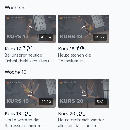
keine neue Technik dazu
Floorwork - Kombination,
Woche 9
und du kannst dich
bestehend aus dem Step
gänzlich auf die
and Slide und der Pole
Ausführung konzentrieren.
Role Back, versuchen.
49:34
39:27
Kurs 17 🇩🇪
Kurs 18 🇩🇪
Bei unserer heutige
Heute stehen die
Einheit dreht sich alles um
Techniken im
das Thema "DANCE". Wir
Vordergrund, für die du
Woche 10
haben ganz viele Dance
sehr viel Druckpunkt-
Moves im Stand und am
Arbeit benötigst. Zur
Boden im Gepäck.
Belohnung gibt es einen
neuen Spin.
42:33
52:11
Kurs 19 🇩🇪
Kurs 20 🇩🇪
Heute werden die
Heute dreht sich wieder
Schlüsseltechniken
alles um das Thema