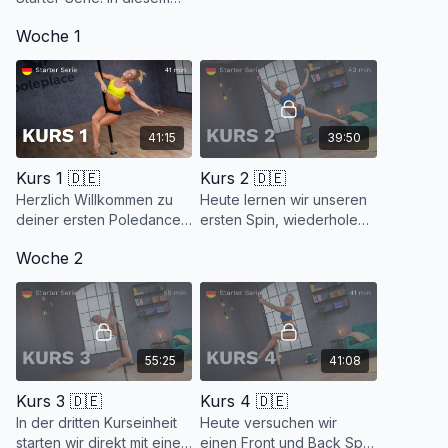
12-Wochen-Starterkurs
Woche 1
lernst du alles, was du für
einen perfekten Start
deiner Poledance...
41:15
39:50
Kurs 1 🇩🇪
Kurs 2 🇩🇪
Herzlich Willkommen zu
Heute lernen wir unseren
deiner ersten Poledance
ersten Spin, wiederholen
Stunde. Du benötigst
die Techniken der letzten
Woche 2
keinerlei Vorkenntnisse
Einheit und es kommt eine
und auch kein bestimmtes
neu Technik hinzu.
Fitnesslevel.
55:25
41:08
Kurs 3 🇩🇪
Kurs 4 🇩🇪
In der dritten Kurseinheit
Heute versuchen wir
starten wir direkt mit einem
einen Front und Back Spin