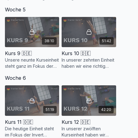
Wir lernen den American
Gepäck, den Kopfstand.
Woche 5
Turn, einen Dance Move
Wir nehmen uns richtig
und den Pole Trick
viel Zeit für einen
Crunch Mount.
sauberen technischen
Aufbau.
38:10
51:42
Kurs 9 🇩🇪
Kurs 10 🇩🇪
Unsere neunte Kurseinheit
In unserer zehnten Einheit
steht ganz im Fokus der
haben wir eine richtig
Dance Moves. Es wird
coole Technik für dich im
Woche 6
wieder viel kombiniert und
Gepäck, den Headstand.
wir haben sogar etwas
Floorwork mit dabei.
51:19
42:20
Kurs 11 🇩🇪
Kurs 12 🇩🇪
Die heutige Einheit steht
In unserer zwölften
im Fokus der Invert
Kurseinheit haben wir