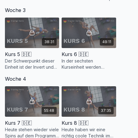
neuen Spin ein und zwar
mit einander zu
Woche 3
mit einem Back Spin, dem
kombinieren und natürlich
Knee Hook Back.
wird wieder fleißig
wiederholt.
38:31
49:11
Kurs 5 🇩🇪
Kurs 6 🇩🇪
Der Schwerpunkt dieser
In der sechsten
Einheit ist der Invert und
Kurseinheit werden
die Druckpunktarbeit.
wieder fleißig Spins
Woche 4
Natürlich wiederholen wir
miteinander kombiniert
auch hier wieder
und zwar der Chair Spin
großzügig.
mit dem Plié Spin.
55:48
37:35
Kurs 7 🇩🇪
Kurs 8 🇩🇪
Heute stehen wieder viele
Heute haben wir eine
Spins auf dem Programm.
richtig coole Technik im