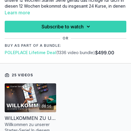
unsere 12 Wochen Starter Serie genau das richtige für dich! In
diesen 12 Wochen bekommst du insgesamt 24 Kurse, in denen
wir dir alle wichtigen Poledance Grundlagen vermitteln. Jeder
Learn more
dieser Kurse ist aufgebaut wie eine Poledance Stunde in
einem Studio. Wir starten mit einem gemeinsamen Warm Up,
Subscribe to watch
erarbeiten uns tolle Techniken und schließen das Training mit
einem entspannten Cool Down ab.
OR
BUY AS PART OF A BUNDLE:
$499.00
POLEPLACE Lifetime Deal
(1336 video bundle)
Bist du bereit? Dann lass uns loslegen!
25 VIDEOS
00:56
WILLKOMMEN ZU UNSEREM STARTER KURS 🇩🇪
Willkommen zu unserer
Starter-Serie! In diesem